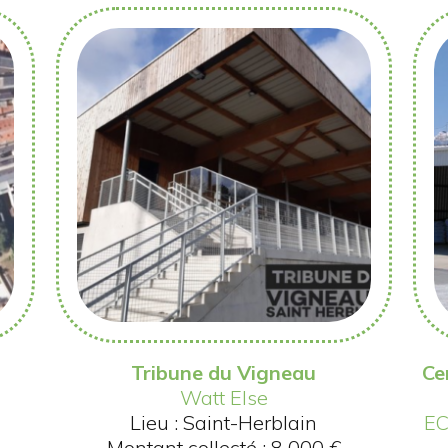
Tribune du Vigneau
Ce
Watt Else
Lieu : Saint-Herblain
EC
Montant collecté : 8 000 €